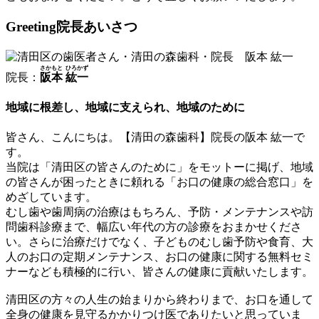
Greeting
院長あいさつ
さかもと
ひろかず
院長：
阪本
紘一
地域に根差し、地域に支えられ、地域のために
皆さん、こんにちは。【清田の森歯科】院長の阪本 紘一で
す。
当院は「清田区の皆さんのために」をモットーに掲げ、地域
の皆さんが困ったときに頼れる「お口の健康の総合窓口」を
めざしています。
むし歯や歯周病の治療はもちろん、予防・メンテナンスや訪
問歯科診療まで、幅広い年代の方の診療をおまかせくださ
い。さらに治療だけでなく、子どものむし歯予防や食育、大
人のお口の定期メンテナンス、お口の健康に関する無料セミ
ナーなども積極的に行い、皆さんの健康に貢献いたします。
清田区の方々の人生の始まりから終わりまで、お口を通して
全身の健康を見守るかかりつけ医でありたいと思っていま