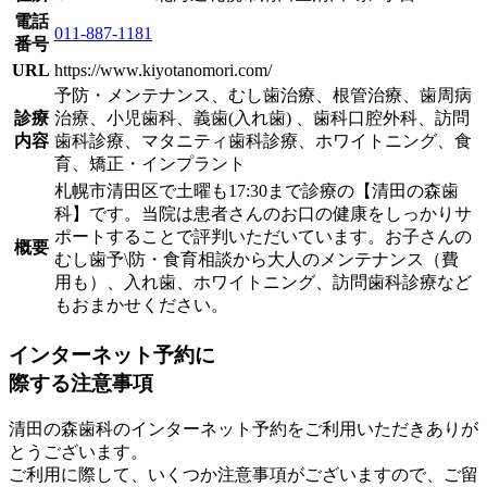
電話
011-887-1181
番号
URL
https://www.kiyotanomori.com/
予防・メンテナンス、むし歯治療、根管治療、歯周病
診療
治療、小児歯科、義歯(入れ歯) 、歯科口腔外科、訪問
内容
歯科診療、マタニティ歯科診療、ホワイトニング、食
育、矯正・インプラント
札幌市清田区で土曜も17:30まで診療の【清田の森歯
科】です。当院は患者さんのお口の健康をしっかりサ
ポートすることで評判いただいています。お子さんの
概要
むし歯予\防・食育相談から大人のメンテナンス（費
用も）、入れ歯、ホワイトニング、訪問歯科診療など
もおまかせください。
インターネット予約に
際する注意事項
清田の森歯科のインターネット予約をご利用いただきありが
とうございます。
ご利用に際して、いくつか注意事項がございますので、ご留