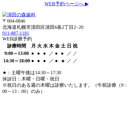
WEB予約ページへ ▶
〒004-0846
北海道札幌市清田区清田6条2丁目2−20
011-887-1181
WEB診療予約
診療時間
月
火
水
木
金
土
日
祝
9:00
～
13:00
●
●
●
／
●
●
／
／
14:30
～
18:00
●
●
●
／
●
／
／
★
★
：土曜午後は14:30～17:30
休診日：木曜・日曜・祝日
※祝日のある週の木曜は診療いたします。
（午前診療（9：
00～13：00）のみ）