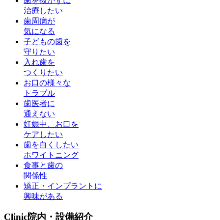
歯を抜かずに
治療したい
歯周病が
気になる
子どもの歯を
守りたい
入れ歯を
つくりたい
お口の様々な
トラブル
歯医者に
通えない
妊娠中、お口を
ケアしたい
歯を白くしたい
ホワイトニング
食事と歯の
関係性
矯正・インプラントに
興味がある
Clinic
院内・設備紹介