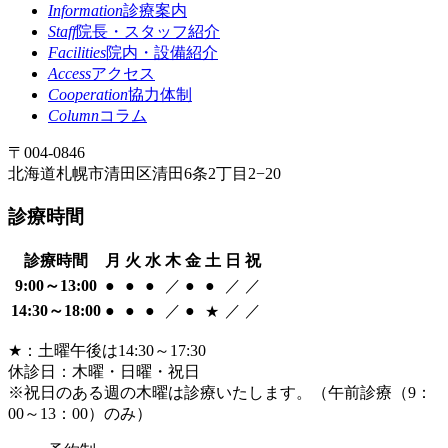
Information
診療案内
Staff
院長・スタッフ紹介
Facilities
院内・設備紹介
Access
アクセス
Cooperation
協力体制
Column
コラム
〒004-0846
北海道札幌市清田区清田6条2丁目2−20
診療時間
診療時間
月
火
水
木
金
土
日
祝
9:00
～
13:00
●
●
●
／
●
●
／
／
14:30
～
18:00
●
●
●
／
●
／
／
★
★
：土曜午後は14:30～17:30
休診日：木曜・日曜・祝日
※祝日のある週の木曜は診療いたします。
（午前診療（9：
00～13：00）のみ）