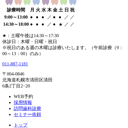
診療時間
月
火
水
木
金
土
日
祝
9:00
～
13:00
●
●
●
／
●
●
／
／
14:30
～
18:00
●
●
●
／
●
／
／
★
★
：土曜午後は14:30～17:30
休診日：木曜・日曜・祝日
※祝日のある週の木曜は診療いたします。
（午前診療（9：
00～13：00）のみ）
011-887-1181
〒004-0846
北海道札幌市清田区清田
6条2丁目2−20
WEB予約
採用情報
訪問歯科診療
セミナー依頼
トップ