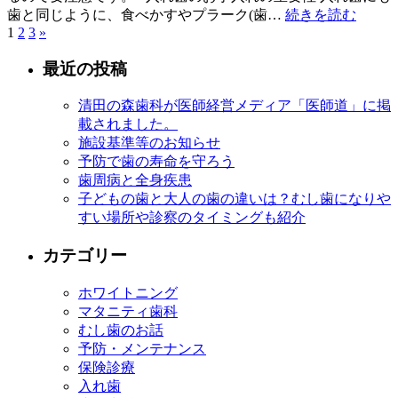
歯と同じように、食べかすやプラーク(歯…
続きを読む
1
2
3
»
最近の投稿
清田の森歯科が医師経営メディア「医師道」に掲
載されました。
施設基準等のお知らせ
予防で歯の寿命を守ろう
歯周病と全身疾患
子どもの歯と大人の歯の違いは？むし歯になりや
すい場所や診察のタイミングも紹介
カテゴリー
ホワイトニング
マタニティ歯科
むし歯のお話
予防・メンテナンス
保険診療
入れ歯