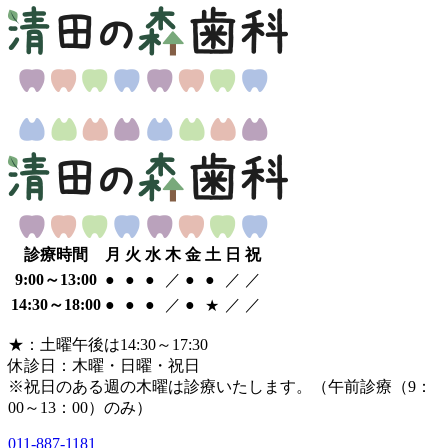
診療時間
月
火
水
木
金
土
日
祝
9:00
～
13:00
●
●
●
／
●
●
／
／
14:30
～
18:00
●
●
●
／
●
／
／
★
★
：土曜午後は14:30～17:30
休診日：木曜・日曜・祝日
※祝日のある週の木曜は診療いたします。
（午前診療（9：
00～13：00）のみ）
011-887-1181