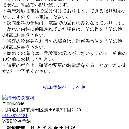
ません。電話でお願い致します。
・急患対応は電話で受け付けております。できる限り対応い
たしますので、お電話ください。
・訪問歯科の予約は、電話での受付のみとなっております。
・かわい歯科に通院されていた場合は、その旨を「その他」
の欄にお書き下さい。
・当院の診察券をお持ちの場合は、診察券番号を「その他」
の欄にお書き下さい。
・始めての場合は、問診票の記入がございますので、約束の
10分前にお越しください。
・診療の都合上、確認や変更のお電話をすることがございま
すが、ご了承ください。
WEB予約ページへ ▶
〒004-0846
北海道札幌市清田区清田6条2丁目2−20
011-887-1181
WEB診療予約
診療時間
月
火
水
木
金
土
日
祝