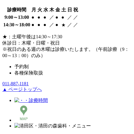
診療時間
月
火
水
木
金
土
日
祝
9:00
～
13:00
●
●
●
／
●
●
／
／
14:30
～
18:00
●
●
●
／
●
／
／
★
★
：土曜午後は14:30～17:30
休診日：木曜・日曜・祝日
※祝日のある週の木曜は診療いたします。
（午前診療（9：
00～13：00）のみ）
予約制
各種保険取扱
011-887-1181
▲ ページトップへ